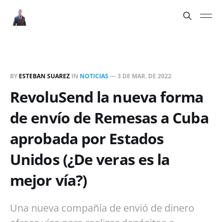
BY
ESTEBAN SUAREZ
IN
NOTICIAS
—
3 DE MAR. DE 2022
RevoluSend la nueva forma
de envío de Remesas a Cuba
aprobada por Estados
Unidos (¿De veras es la
mejor vía?)
Una nueva compañía de envió de dinero